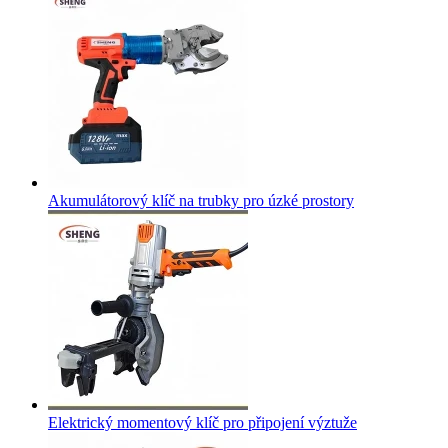
Akumulátorový klíč na trubky pro úzké prostory
Elektrický momentový klíč pro připojení výztuže