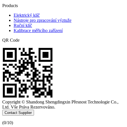
Products
Elektrický klíč
Nástroje pro zpracování výztuže
Ruční klíč
Kalibrace měřicího zařízení
QR Code
Copyright © Shandong Shengdingxin Přesnost Technologie Co.,
Ltd. Vše Práva Rezervováno.
Contact Supplier
(
0
/10)