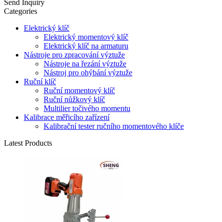
Send Inquiry
Categories
Elektrický klíč
Elektrický momentový klíč
Elektrický klíč na armaturu
Nástroje pro zpracování výztuže
Nástroje na řezání výztuže
Nástroj pro ohýbání výztuže
Ruční klíč
Ruční momentový klíč
Ruční nůžkový klíč
Multilier točivého momentu
Kalibrace měřicího zařízení
Kalibrační tester ručního momentového klíče
Latest Products