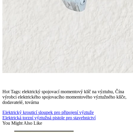
Hot Tags: elektrický spojovací momentový klíč na výztuhu, Čína
výrobci elektrického spojovacího momentového výztužného klíče,
dodavatelé, továrna
Elektrický krouticí sloupek pro připojení výztuže
Elektrická torzní výztužná pistole pro stavebnictví
You Might Also Like