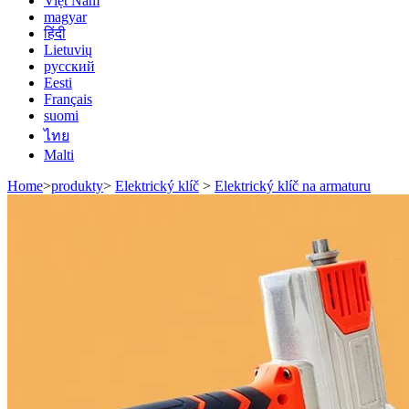
Việt Nam
magyar
हिंदी
Lietuvių
русский
Eesti
Français
suomi
ไทย
Malti
Home
>
produkty
>
Elektrický klíč
>
Elektrický klíč na armaturu