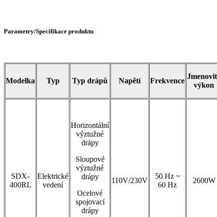
Parametry/Specifikace produktu
Jmenovi
Modelka
Typ
Typ drápů
Napětí
Frekvence
výkon
Horizontální
výztužné
drápy
Sloupové
výztužné
SDX-
Elektrické
50 Hz ~
drápy
110V/230V
2600W
400RL
vedení
60 Hz
Ocelové
spojovací
drápy