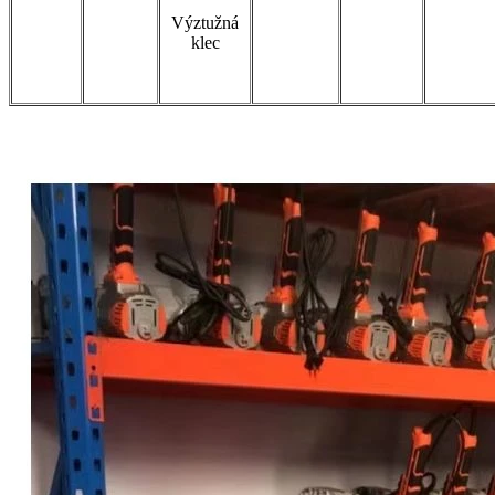
Výztužná
klec