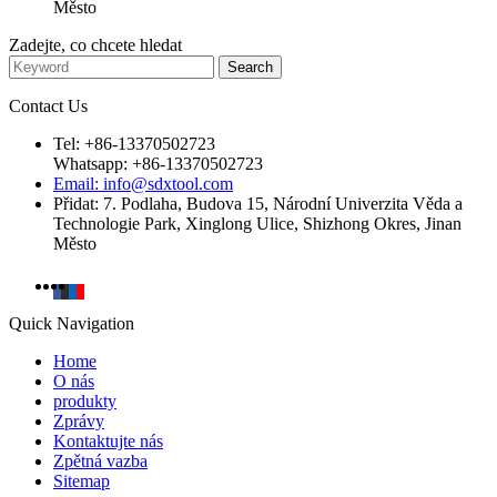
Město
Zadejte, co chcete hledat
Contact Us
Tel: +86-13370502723
Whatsapp: +86-13370502723
Email: info@sdxtool.com
Přidat: 7. Podlaha, Budova 15, Národní Univerzita Věda a
Technologie Park, Xinglong Ulice, Shizhong Okres, Jinan
Město
Quick Navigation
Home
O nás
produkty
Zprávy
Kontaktujte nás
Zpětná vazba
Sitemap