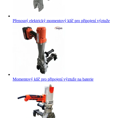
Přenosný elektrický momentový klíč pro připojení výztuže
Momentový klíč pro připojení výztuže na baterie