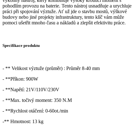
výkonný nástroj, který kombinuje vysoký krouticí moment s
pohodlím provozu na baterie. Tento nástroj usnadňuje a urychluje
práci při spojování výztuže. Ať už jde o stavbu mostů, výškové
budovy nebo jiné projekty infrastruktury, tento klíč vám může
pomoci ušetřit mnoho času a nákladů a zlepšit efektivitu práce.
Specifikace produktu
- ** Velikost výztuže (průměr) : Průměr 8-40 mm
- **Příkon: 900W
- **Napětí: 21V/110V/230V
- **Max. točivý moment: 350 N.M
- **Rychlost otáčení: 0-60ot./min
-** Hmotnost: 13 kg