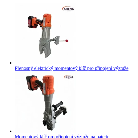
Přenosný elektrický momentový klíč pro připojení výztuže
Momentový klíč pro připojení výztuže na baterie