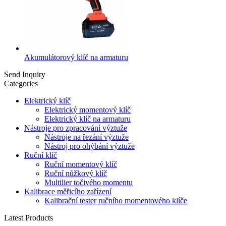
Akumulátorový klíč na armaturu
Send Inquiry
Categories
Elektrický klíč
Elektrický momentový klíč
Elektrický klíč na armaturu
Nástroje pro zpracování výztuže
Nástroje na řezání výztuže
Nástroj pro ohýbání výztuže
Ruční klíč
Ruční momentový klíč
Ruční nůžkový klíč
Multilier točivého momentu
Kalibrace měřicího zařízení
Kalibrační tester ručního momentového klíče
Latest Products