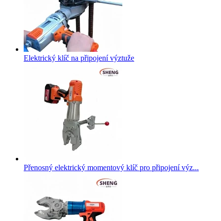
Elektrický klíč na připojení výztuže
Přenosný elektrický momentový klíč pro připojení výz...