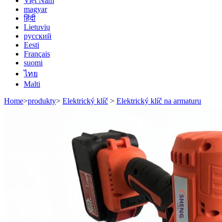
Việt Nam
magyar
हिंदी
Lietuvių
русский
Eesti
Français
suomi
ไทย
Malti
Home
>
produkty
>
Elektrický klíč
>
Elektrický klíč na armaturu