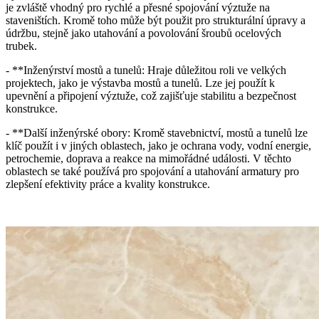
je zvláště vhodný pro rychlé a přesné spojování výztuže na
staveništích. Kromě toho může být použit pro strukturální úpravy a
údržbu, stejně jako utahování a povolování šroubů ocelových
trubek.
- **Inženýrství mostů a tunelů: Hraje důležitou roli ve velkých
projektech, jako je výstavba mostů a tunelů. Lze jej použít k
upevnění a připojení výztuže, což zajišťuje stabilitu a bezpečnost
konstrukce.
- **Další inženýrské obory: Kromě stavebnictví, mostů a tunelů lze
klíč použít i v jiných oblastech, jako je ochrana vody, vodní energie,
petrochemie, doprava a reakce na mimořádné události. V těchto
oblastech se také používá pro spojování a utahování armatury pro
zlepšení efektivity práce a kvality konstrukce.