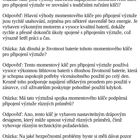
pro připojení výztuže ve srovnání s tradičními ručními klíči?
Odpověď: Hlavní výhody momentového klíče pro připojení výztuže
jsou rychlé utahování, zejména pro některé staveniště bez energie. Je
vybaven výkonným motorem a vysoce kvalitní baterií, dokáže
rychle a přesně dokončit úkoly spojené s připojením výztuže, což
výrazně šetří práci a čas.
Otázka: Jak dlouhá je životnost baterie tohoto momentového klíče
pro připojení výztuže?
Odpověď: Tento momentový klíč pro připojení výztuže používá
vysoce výkonnou lithiovou baterii s dlouhou životností baterie, která
je schopna uspokojit potřeby vícenásobného použití po celý den.
Kromě toho podporuje napájení střídavým proudem pro použití v
zásuvce, což uživatelům poskytuje pohodlné použití kdykoli.
Otázka: Má tato výztužná spojka momentového klíče podpůrná
připojení výztuže různých průměrů?
Odpověď: Ano, tento klíč je vybaven nastavitelným drápovým
designem, který může upnout výztuž různých průměrů, čímž
vyhovuje různým technickým požadavkům.
Otázka: Na jaké bezpečnostní problémy byste si měli dávat pozor