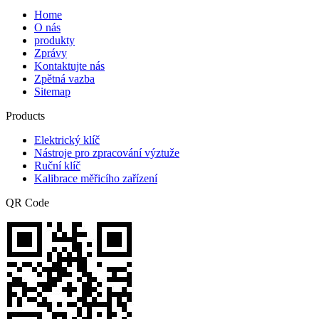
Home
O nás
produkty
Zprávy
Kontaktujte nás
Zpětná vazba
Sitemap
Products
Elektrický klíč
Nástroje pro zpracování výztuže
Ruční klíč
Kalibrace měřicího zařízení
QR Code