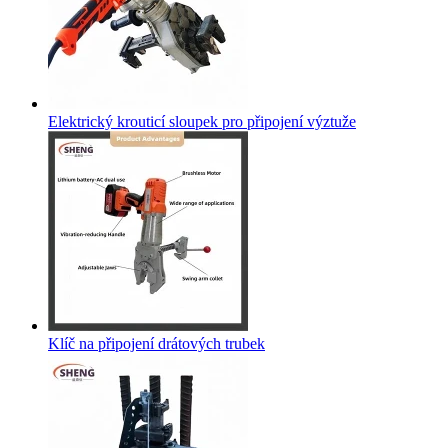
Elektrický krouticí sloupek pro připojení výztuže
Klíč na připojení drátových trubek