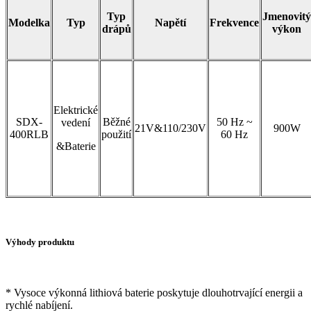
Typ
Jmenovitý
Modelka
Typ
Napětí
Frekvence
drápů
výkon
Elektrické
SDX-
Běžné
50 Hz ~
vedení
21V&110/230V
900W
400RLB
použití
60 Hz
&Baterie
Výhody produktu
* Vysoce výkonná lithiová baterie poskytuje dlouhotrvající energii a
rychlé nabíjení.