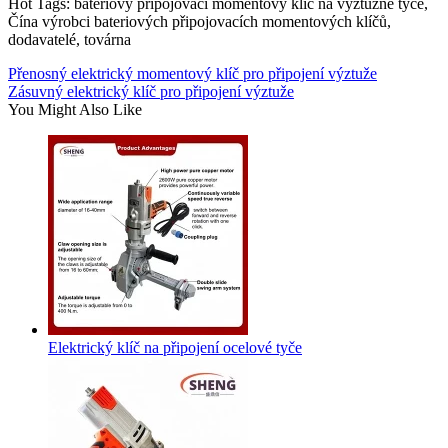
Hot Tags: bateriový připojovací momentový klíč na výztužné tyče,
Čína výrobci bateriových připojovacích momentových klíčů,
dodavatelé, továrna
Přenosný elektrický momentový klíč pro připojení výztuže
Zásuvný elektrický klíč pro připojení výztuže
You Might Also Like
Elektrický klíč na připojení ocelové tyče