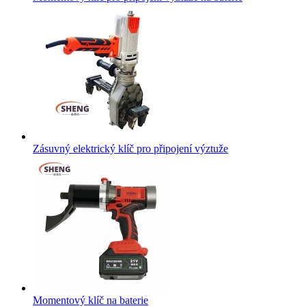
Zásuvný elektrický klíč pro připojení výztuže
Momentový klíč na baterie