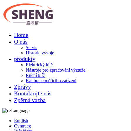
Home
O nás
Servis
Historie vývoje
produkty
Elektrický klíč
Nástroje pro zpracování výztuže
Ruční klíč
Kalibrace měřicího zařízení
Zprávy
Kontaktujte nás
Zpětná vazba
Language
English
Cymraeg