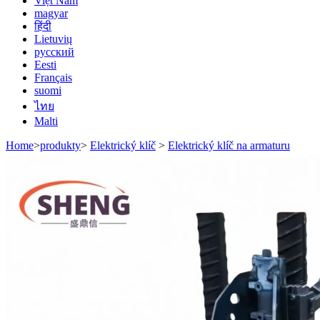
Việt Nam
magyar
हिंदी
Lietuvių
русский
Eesti
Français
suomi
ไทย
Malti
Home
>
produkty
>
Elektrický klíč
>
Elektrický klíč na armaturu