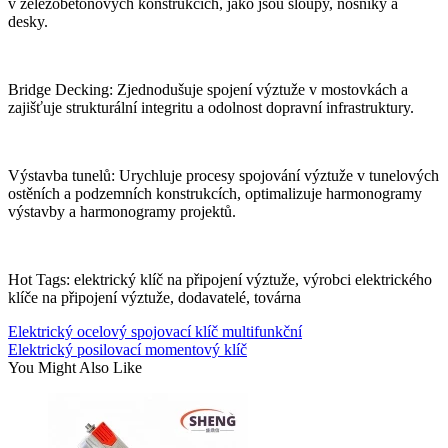
v železobetonových konstrukcích, jako jsou sloupy, nosníky a
desky.
Bridge Decking: Zjednodušuje spojení výztuže v mostovkách a
zajišťuje strukturální integritu a odolnost dopravní infrastruktury.
Výstavba tunelů: Urychluje procesy spojování výztuže v tunelových
ostěních a podzemních konstrukcích, optimalizuje harmonogramy
výstavby a harmonogramy projektů.
Hot Tags: elektrický klíč na připojení výztuže, výrobci elektrického
klíče na připojení výztuže, dodavatelé, továrna
Elektrický ocelový spojovací klíč multifunkční
Elektrický posilovací momentový klíč
You Might Also Like