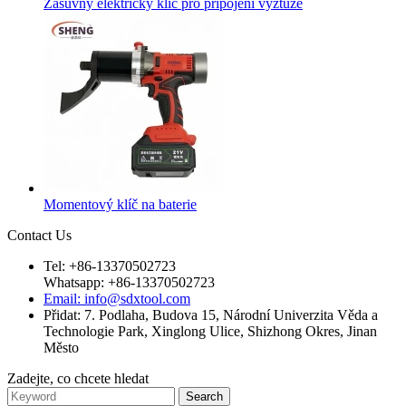
Zásuvný elektrický klíč pro připojení výztuže
Momentový klíč na baterie
Contact Us
Tel: +86-13370502723
Whatsapp: +86-13370502723
Email: info@sdxtool.com
Přidat: 7. Podlaha, Budova 15, Národní Univerzita Věda a
Technologie Park, Xinglong Ulice, Shizhong Okres, Jinan
Město
Zadejte, co chcete hledat