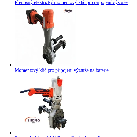
Přenosný elektrický momentový klíč pro připojení výztuže
Momentový klíč pro připojení výztuže na baterie