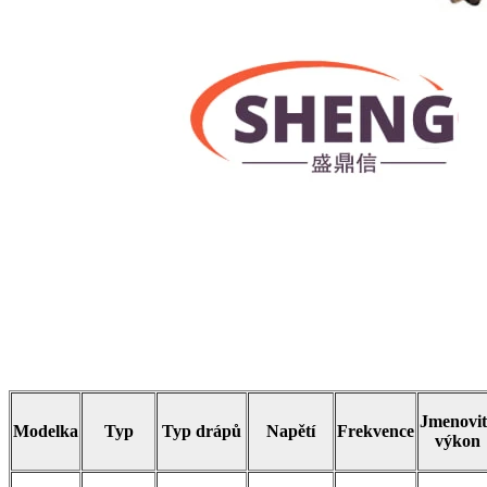
Jmenovi
Modelka
Typ
Typ drápů
Napětí
Frekvence
výkon