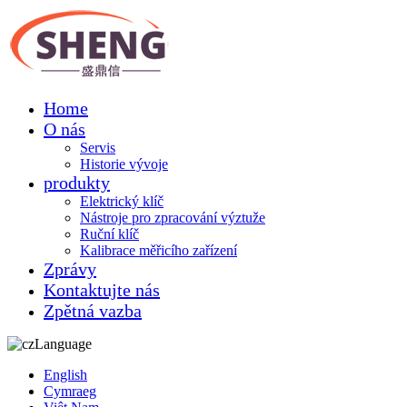
Home
O nás
Servis
Historie vývoje
produkty
Elektrický klíč
Nástroje pro zpracování výztuže
Ruční klíč
Kalibrace měřicího zařízení
Zprávy
Kontaktujte nás
Zpětná vazba
Language
English
Cymraeg