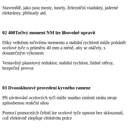
Staveniště, jako jsou mosty, tunely, železniční viadukty, jaderné
elektrárny, přehrady atd.
02
4
00Točivý moment NM lze libovolně upravit
Díky velkému točivému momentu a stabilní rychlosti může pohánět
ocelové tyče o průměru 40 mm a méně, aby se otáčely, s
dostatečným výkonem
Vestavěný planetový reduktor, stabilní rychlost, žádné otřesy,
bezpečný provoz
03 Dvouskluzové provedení kyvného ramene
Při závitování ocelových tyčí může snadno zmírnit ztrátu stroje
způsobenou reakční silou
Pomocí pomocných čelistí lze ocelové tyče upnout bez sklouznutí,
což efektivně zlepšuje efektivitu práce