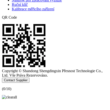
Nástroje pro zpracování výztuže
Ruční klíč
Kalibrace měřicího zařízení
QR Code
Copyright © Shandong Shengdingxin Přesnost Technologie Co.,
Ltd. Vše Práva Rezervováno.
Contact Supplier
(
0
/10)