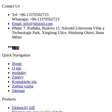
Contact Us
Tel: +86-13370502723
Whatsapp: +86-13370502723
Email: info@sdxtool.com
Přidat: 7. Podlaha, Budova 15, Národní Univerzita Věda a
Technologie Park, Xinglong Ulice, Shizhong Okres, Jinan
Město
Quick Navigation
Home
O nás
produkty
Zprávy
Kontaktujte nás
Zpětná vazba
Sitemap
Products
Elektrický klíč