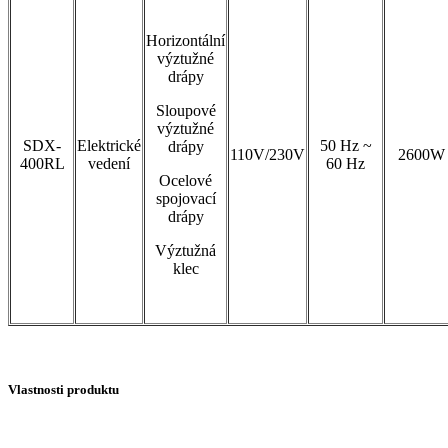
Horizontální
výztužné
drápy
Sloupové
výztužné
SDX-
Elektrické
50 Hz ~
drápy
110V/230V
2600W
400RL
vedení
60 Hz
Ocelové
spojovací
drápy
Výztužná
klec
Vlastnosti produktu