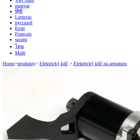
Việt Nam
magyar
हिंदी
Lietuvių
русский
Eesti
Français
suomi
ไทย
Malti
Home
>
produkty
>
Elektrický klíč
>
Elektrický klíč na armaturu