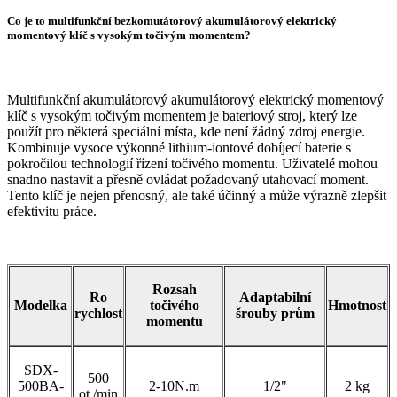
Co je to multifunkční bezkomutátorový akumulátorový elektrický
momentový klíč s vysokým točivým momentem?
Multifunkční akumulátorový akumulátorový elektrický momentový
klíč s vysokým točivým momentem je bateriový stroj, který lze
použít pro některá speciální místa, kde není žádný zdroj energie.
Kombinuje vysoce výkonné lithium-iontové dobíjecí baterie s
pokročilou technologií řízení točivého momentu. Uživatelé mohou
snadno nastavit a přesně ovládat požadovaný utahovací moment.
Tento klíč je nejen přenosný, ale také účinný a může výrazně zlepšit
efektivitu práce.
Rozsah
Ro
Adaptabilní
Modelka
točivého
Hmotnost
rychlost
šrouby prům
momentu
SDX-
500
500BA-
2-10N.m
1/2"
2 kg
ot./min