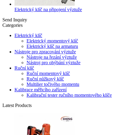
Elektrický klíč na připojení výztuže
Send Inquiry
Categories
Elektrický klíč
Elektrický momentový klíč
Elektrický klíč na armaturu
Nástroje pro zpracování výztuže
Nástroje na řezání výztuže
Nástroj pro ohýbání výztuže
Ruční klíč
Ruční momentový klíč
Ruční nůžkový klíč
Multilier točivého momentu
Kalibrace měřicího zařízení
Kalibrační tester ručního momentového klíče
Latest Products