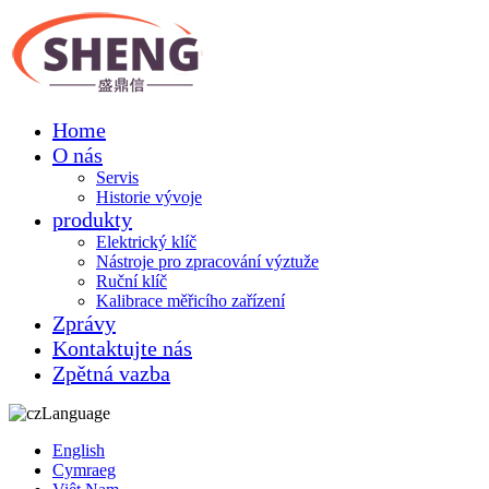
Home
O nás
Servis
Historie vývoje
produkty
Elektrický klíč
Nástroje pro zpracování výztuže
Ruční klíč
Kalibrace měřicího zařízení
Zprávy
Kontaktujte nás
Zpětná vazba
Language
English
Cymraeg