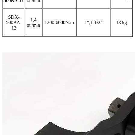
500BA-11
ot./min
SDX-
1,4
500BA-
1200-6000N.m
1",1-1/2"
13 kg
ot./min
12