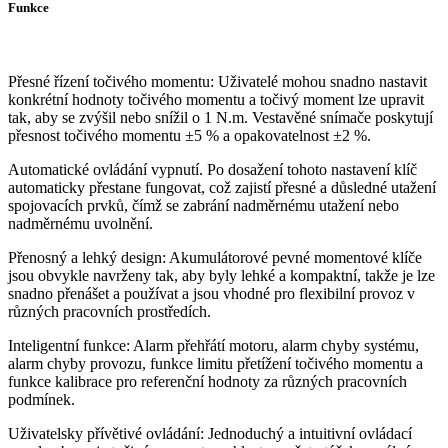
Funkce
Přesné řízení točivého momentu: Uživatelé mohou snadno nastavit
konkrétní hodnoty točivého momentu a točivý moment lze upravit
tak, aby se zvýšil nebo snížil o 1 N.m. Vestavěné snímače poskytují
přesnost točivého momentu ±5 % a opakovatelnost ±2 %.
Automatické ovládání vypnutí. Po dosažení tohoto nastavení klíč
automaticky přestane fungovat, což zajistí přesné a důsledné utažení
spojovacích prvků, čímž se zabrání nadměrnému utažení nebo
nadměrnému uvolnění.
Přenosný a lehký design: Akumulátorové pevné momentové klíče
jsou obvykle navrženy tak, aby byly lehké a kompaktní, takže je lze
snadno přenášet a používat a jsou vhodné pro flexibilní provoz v
různých pracovních prostředích.
Inteligentní funkce: Alarm přehřátí motoru, alarm chyby systému,
alarm chyby provozu, funkce limitu přetížení točivého momentu a
funkce kalibrace pro referenční hodnoty za různých pracovních
podmínek.
Uživatelsky přívětivé ovládání: Jednoduchý a intuitivní ovládací