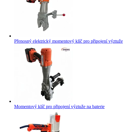
Přenosný elektrický momentový klíč pro připojení výztuže
Momentový klíč pro připojení výztuže na baterie