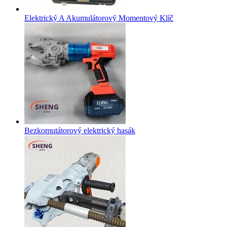
Elektrický A Akumulátorový Momentový Klíč
Bezkomutátorový elektrický hasák