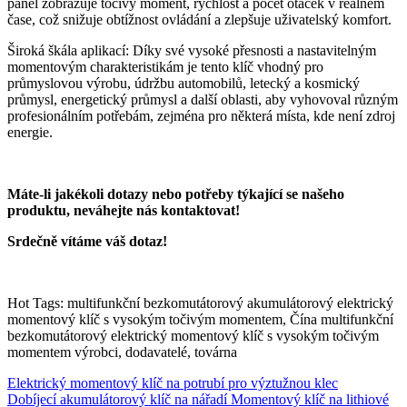
panel zobrazuje točivý moment, rychlost a počet otáček v reálném
čase, což snižuje obtížnost ovládání a zlepšuje uživatelský komfort.
Široká škála aplikací: Díky své vysoké přesnosti a nastavitelným
momentovým charakteristikám je tento klíč vhodný pro
průmyslovou výrobu, údržbu automobilů, letecký a kosmický
průmysl, energetický průmysl a další oblasti, aby vyhovoval různým
profesionálním potřebám, zejména pro některá místa, kde není zdroj
energie.
Máte-li jakékoli dotazy nebo potřeby týkající se našeho
produktu, neváhejte nás kontaktovat!
Srdečně vítáme váš dotaz!
Hot Tags: multifunkční bezkomutátorový akumulátorový elektrický
momentový klíč s vysokým točivým momentem, Čína multifunkční
bezkomutátorový elektrický momentový klíč s vysokým točivým
momentem výrobci, dodavatelé, továrna
Elektrický momentový klíč na potrubí pro výztužnou klec
Dobíjecí akumulátorový klíč na nářadí Momentový klíč na lithiové