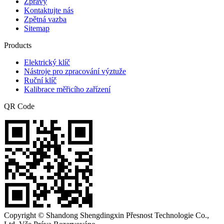
Zprávy
Kontaktujte nás
Zpětná vazba
Sitemap
Products
Elektrický klíč
Nástroje pro zpracování výztuže
Ruční klíč
Kalibrace měřicího zařízení
QR Code
Copyright © Shandong Shengdingxin Přesnost Technologie Co.,