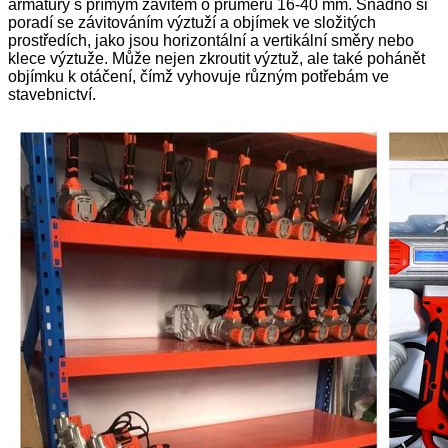
armatury s přímým závitem o průměru 16-40 mm. Snadno si
poradí se závitováním výztuží a objímek ve složitých
prostředích, jako jsou horizontální a vertikální směry nebo
klece výztuže. Může nejen zkroutit výztuž, ale také pohánět
objímku k otáčení, čímž vyhovuje různým potřebám ve
stavebnictví.