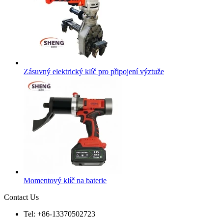
Zásuvný elektrický klíč pro připojení výztuže
Momentový klíč na baterie
Contact Us
Tel: +86-13370502723