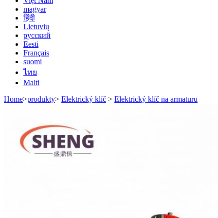
Việt Nam
magyar
हिंदी
Lietuvių
русский
Eesti
Français
suomi
ไทย
Malti
Home
>
produkty
>
Elektrický klíč
>
Elektrický klíč na armaturu