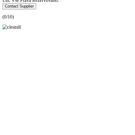
Ltd. Vše Práva Rezervováno.
Contact Supplier
(
0
/10)