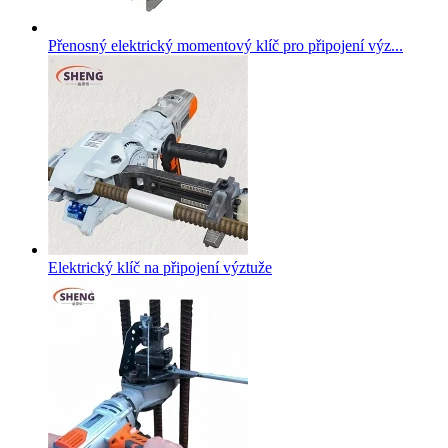
Přenosný elektrický momentový klíč pro připojení výz...
Elektrický klíč na připojení výztuže