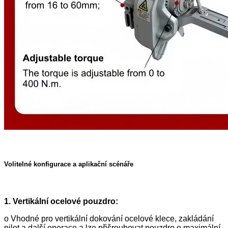
Volitelné konfigurace a aplikační scénáře
1. Vertikální ocelové pouzdro:
o Vhodné pro vertikální dokování ocelové klece, zakládání
pilot a další operace a lze přišroubovat pouzdro o maximální