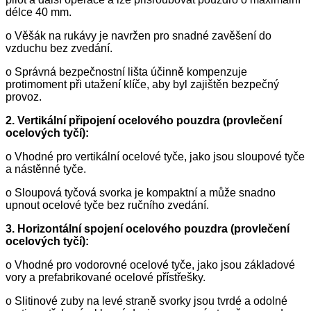
délce 40 mm.
o Věšák na rukávy je navržen pro snadné zavěšení do
vzduchu bez zvedání.
o Správná bezpečnostní lišta účinně kompenzuje
protimoment při utažení klíče, aby byl zajištěn bezpečný
provoz.
2. Vertikální připojení ocelového pouzdra (provlečení
ocelových tyčí):
o Vhodné pro vertikální ocelové tyče, jako jsou sloupové tyče
a nástěnné tyče.
o Sloupová tyčová svorka je kompaktní a může snadno
upnout ocelové tyče bez ručního zvedání.
3. Horizontální spojení ocelového pouzdra (provlečení
ocelových tyčí):
o Vhodné pro vodorovné ocelové tyče, jako jsou základové
vory a prefabrikované ocelové přístřešky.
o Slitinové zuby na levé straně svorky jsou tvrdé a odolné