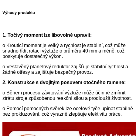
Výhody produktu
1. Točivý moment lze libovolně upravit:
o Kroutící moment je velký a rychlost je stabilní, což může
snadno řídit rotaci výztuže o průměru 40 mm a méně, což
poskytuje dostatečný výkon.
o Vestavěný planetový reduktor zajišťuje stabilní rychlost a
žádné otřesy a zajišťuje bezpečný provoz.
2. Konstrukce s dvojitým posuvem otočného ramene:
o Během procesu závitování výztuže může účinně zmírnit
ztrátu stroje způsobenou reakční silou a prodloužit životnost.
o Pomocí pomocných svěrek lze ocelové tyče upínat stabilně
bez prokluzování, což výrazně zlepšuje efektivitu práce.