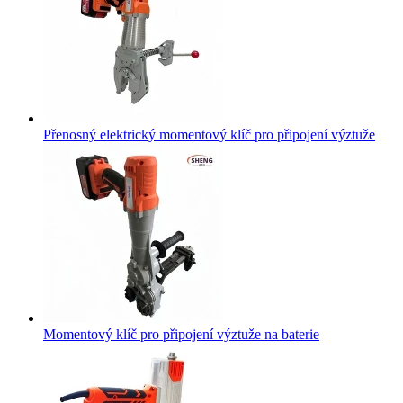
Přenosný elektrický momentový klíč pro připojení výztuže
Momentový klíč pro připojení výztuže na baterie