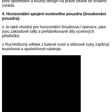
proti opotřebení a kluzný design na pravé straně se snadno
ovládá.
4. Horizontální spojení ocelového pouzdra (šroubování
pouzdra):
o Je také vhodný pro horizontální šroubovací operace, jako
jsou základové rafty a prefabrikované díly ocelových
přístřešků.
o Rychlořezný odlitek z kalené oceli a slitinové zuby zajišťují
trvanlivost a spolehlivost nástroje.