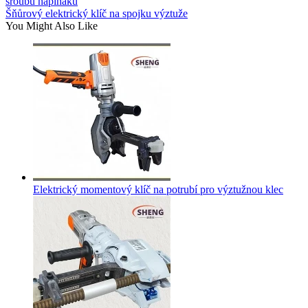
šroubů napínáků
Šňůrový elektrický klíč na spojku výztuže
You Might Also Like
Elektrický momentový klíč na potrubí pro výztužnou klec