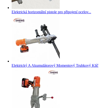
Elektrická horizontální pistole pro připojení ocelov...
Elektrický A Akumulátorový Momentový Trubkový Klíč