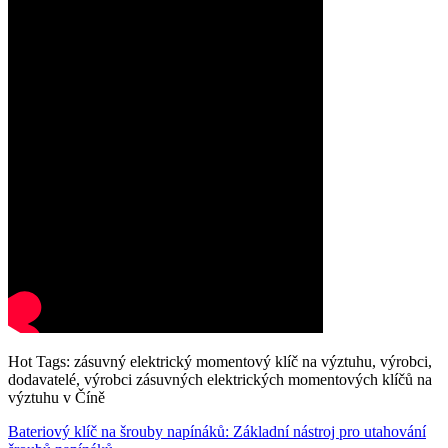
Hot Tags: zásuvný elektrický momentový klíč na výztuhu, výrobci,
dodavatelé, výrobci zásuvných elektrických momentových klíčů na
výztuhu v Číně
Bateriový klíč na šrouby napínáků: Základní nástroj pro utahování