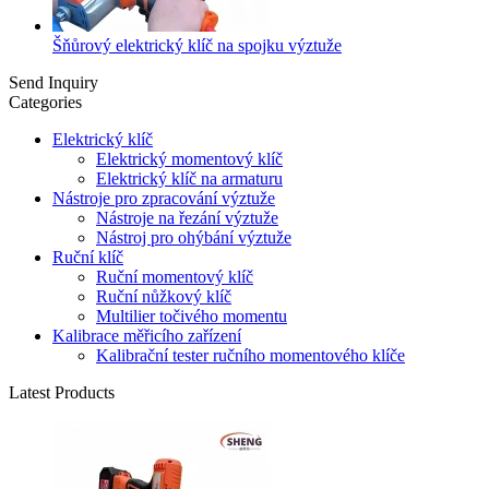
Šňůrový elektrický klíč na spojku výztuže
Send Inquiry
Categories
Elektrický klíč
Elektrický momentový klíč
Elektrický klíč na armaturu
Nástroje pro zpracování výztuže
Nástroje na řezání výztuže
Nástroj pro ohýbání výztuže
Ruční klíč
Ruční momentový klíč
Ruční nůžkový klíč
Multilier točivého momentu
Kalibrace měřicího zařízení
Kalibrační tester ručního momentového klíče
Latest Products