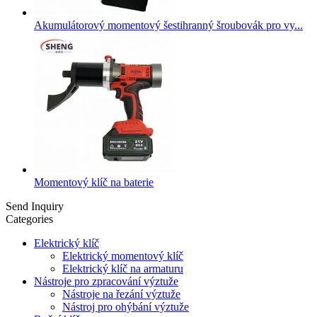
Akumulátorový momentový šestihranný šroubovák pro vy...
Momentový klíč na baterie
Send Inquiry
Categories
Elektrický klíč
Elektrický momentový klíč
Elektrický klíč na armaturu
Nástroje pro zpracování výztuže
Nástroje na řezání výztuže
Nástroj pro ohýbání výztuže