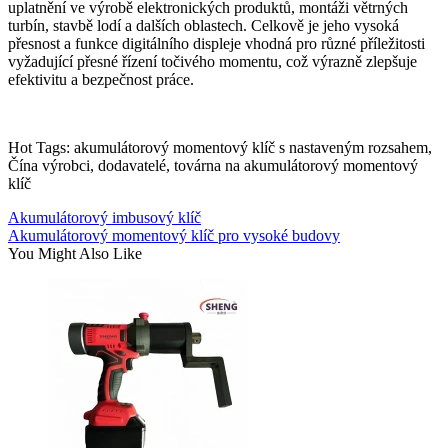
uplatnění ve výrobě elektronických produktů, montáži větrných
turbín, stavbě lodí a dalších oblastech. Celkově je jeho vysoká
přesnost a funkce digitálního displeje vhodná pro různé příležitosti
vyžadující přesné řízení točivého momentu, což výrazně zlepšuje
efektivitu a bezpečnost práce.
Hot Tags: akumulátorový momentový klíč s nastaveným rozsahem,
Čína výrobci, dodavatelé, továrna na akumulátorový momentový
klíč
Akumulátorový imbusový klíč
Akumulátorový momentový klíč pro vysoké budovy
You Might Also Like