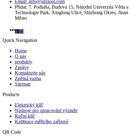
Email: info@sdxtool.com
Přidat: 7. Podlaha, Budova 15, Národní Univerzita Věda a
Technologie Park, Xinglong Ulice, Shizhong Okres, Jinan
Město
Quick Navigation
Home
O nás
produkty
Zprávy
Kontaktujte nás
Zpětná vazba
Sitemap
Products
Elektrický klíč
Nástroje pro zpracování výztuže
Ruční klíč
Kalibrace měřicího zařízení
QR Code