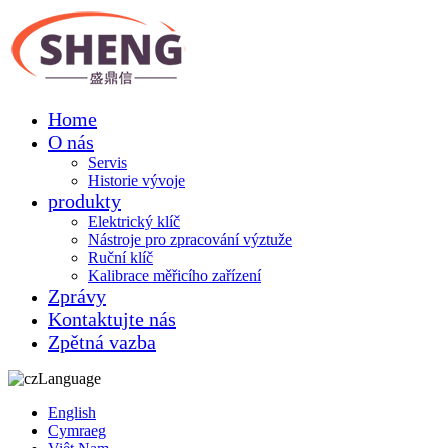
Home
O nás
Servis
Historie vývoje
produkty
Elektrický klíč
Nástroje pro zpracování výztuže
Ruční klíč
Kalibrace měřicího zařízení
Zprávy
Kontaktujte nás
Zpětná vazba
Language
English
Cymraeg