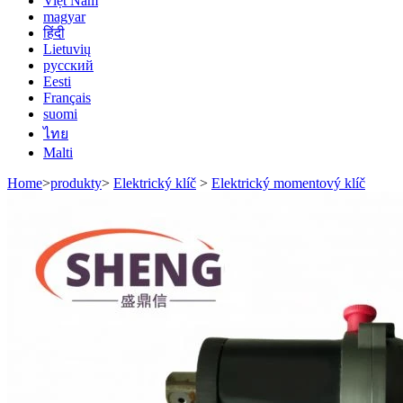
Việt Nam
magyar
हिंदी
Lietuvių
русский
Eesti
Français
suomi
ไทย
Malti
Home
>
produkty
>
Elektrický klíč
>
Elektrický momentový klíč