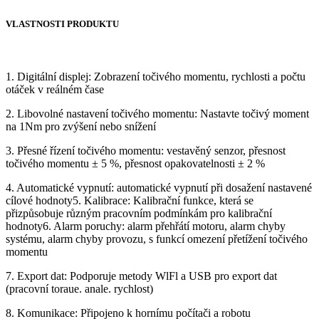
VLASTNOSTI PRODUKTU
1. Digitální displej: Zobrazení točivého momentu, rychlosti a počtu
otáček v reálném čase
2. Libovolné nastavení točivého momentu: Nastavte točivý moment
na 1Nm pro zvýšení nebo snížení
3. Přesné řízení točivého momentu: vestavěný senzor, přesnost
točivého momentu ± 5 %, přesnost opakovatelnosti ± 2 %
4. Automatické vypnutí: automatické vypnutí při dosažení nastavené
cílové hodnoty5. Kalibrace: Kalibrační funkce, která se
přizpůsobuje různým pracovním podmínkám pro kalibrační
hodnoty6. Alarm poruchy: alarm přehřátí motoru, alarm chyby
systému, alarm chyby provozu, s funkcí omezení přetížení točivého
momentu
7. Export dat: Podporuje metody WlFl a USB pro export dat
(pracovní toraue. anale. rychlost)
8. Komunikace: Připojeno k hornímu počítači a robotu