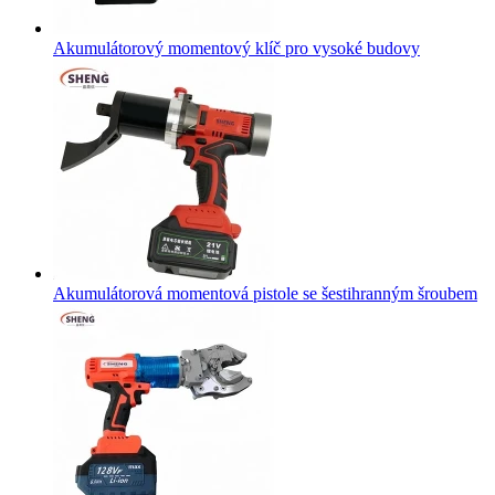
Akumulátorový momentový klíč pro vysoké budovy
Akumulátorová momentová pistole se šestihranným šroubem