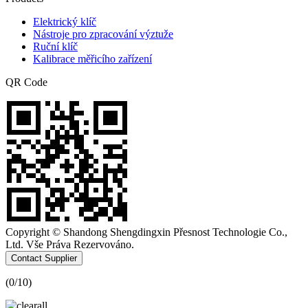
Elektrický klíč
Nástroje pro zpracování výztuže
Ruční klíč
Kalibrace měřicího zařízení
QR Code
Copyright © Shandong Shengdingxin Přesnost Technologie Co.,
Ltd. Vše Práva Rezervováno.
Contact Supplier
(
0
/10)