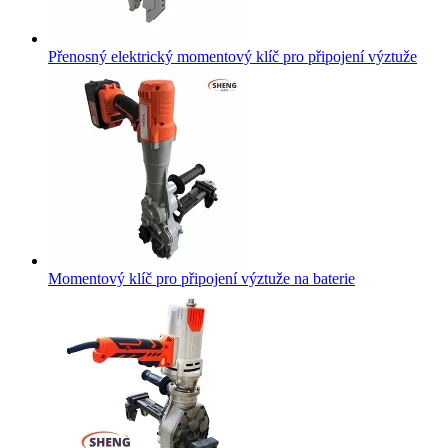
Přenosný elektrický momentový klíč pro připojení výztuže
Momentový klíč pro připojení výztuže na baterie