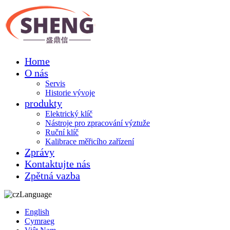
Home
O nás
Servis
Historie vývoje
produkty
Elektrický klíč
Nástroje pro zpracování výztuže
Ruční klíč
Kalibrace měřicího zařízení
Zprávy
Kontaktujte nás
Zpětná vazba
Language
English
Cymraeg