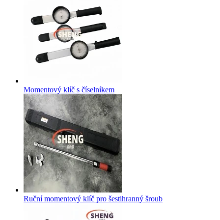
Momentový klíč s číselníkem
Ruční momentový klíč pro šestihranný šroub