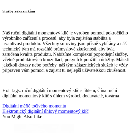
Služby zákazníkům
Náš ruční digitální momentový klíč je vyroben pomocí pokročilého
výrobního zařízení a procesů, aby byla zajištěna stabilita a
trvanlivost produktu. Všechny suroviny jsou přísně vybírány a náš
technický tým má rozsáhlé průmyslové zkušenosti, aby byla
zaručena kvalita produktu. Nabízíme komplexní poprodejní služby,
včetně produktových konzultací, pokynů k použití a údržby. Máte-li
jakékoli dotazy nebo potřeby, náš tým zákaznických služeb je vždy
připraven vám pomoci a zajistit tu nejlepší uživatelskou zkušenost.
Hot Tags: ruční digitální momentový klíč s úhlem, Čína ruční
digitální momentový klíč s úhlem výrobci, dodavatelé, továrna
Digitální měřič točivého momentu
Elektronický digitální úhlový momentový klíč
You Might Also Like