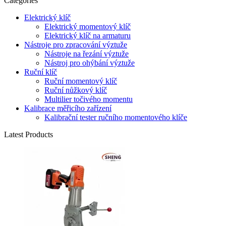
Categories
Elektrický klíč
Elektrický momentový klíč
Elektrický klíč na armaturu
Nástroje pro zpracování výztuže
Nástroje na řezání výztuže
Nástroj pro ohýbání výztuže
Ruční klíč
Ruční momentový klíč
Ruční nůžkový klíč
Multilier točivého momentu
Kalibrace měřicího zařízení
Kalibrační tester ručního momentového klíče
Latest Products