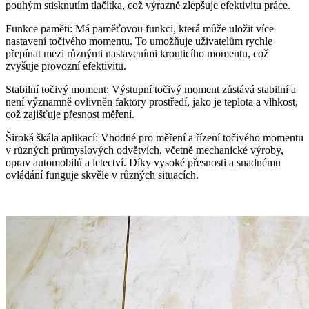
pouhým stisknutím tlačítka, což výrazně zlepšuje efektivitu práce.
Funkce paměti: Má paměťovou funkci, která může uložit více
nastavení točivého momentu. To umožňuje uživatelům rychle
přepínat mezi různými nastaveními krouticího momentu, což
zvyšuje provozní efektivitu.
Stabilní točivý moment: Výstupní točivý moment zůstává stabilní a
není významně ovlivněn faktory prostředí, jako je teplota a vlhkost,
což zajišťuje přesnost měření.
Široká škála aplikací: Vhodné pro měření a řízení točivého momentu
v různých průmyslových odvětvích, včetně mechanické výroby,
oprav automobilů a letectví. Díky vysoké přesnosti a snadnému
ovládání funguje skvěle v různých situacích.