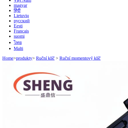
Việt Nam
magyar
हिंदी
Lietuvių
русский
Eesti
Français
suomi
ไทย
Malti
Home
>
produkty
>
Ruční klíč
>
Ruční momentový klíč