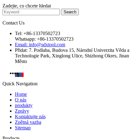
Zadejte, co chcete hledat
Contact Us
Tel: +86-13370502723
Whatsapp: +86-13370502723
Email: info@sdxtool.com
Přidat: 7. Podlaha, Budova 15, Národní Univerzita Věda a
Technologie Park, Xinglong Ulice, Shizhong Okres, Jinan
Město
Quick Navigation
Home
O nás
produkty
Zprávy
Kontaktujte nás
Zpětná vazba
Sitemap
Products