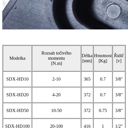
Rozsah točivého
Délka
Hmotnost
Řidič
Modelka
momentu
[mm]
[Kg]
[v]
[N.m]
SDX-HD10
2-10
365
0.7
3/8"
SDX-HD20
4-20
372
0.7
3/8"
SDX-HD50
10-50
372
0.75
3/8"
SDX-HD100
20-100
416
1
1/2"