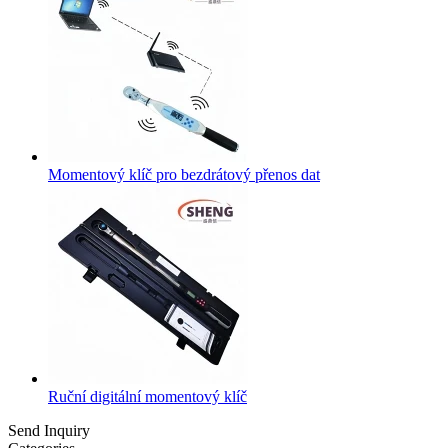
Momentový klíč pro bezdrátový přenos dat
Ruční digitální momentový klíč
Send Inquiry