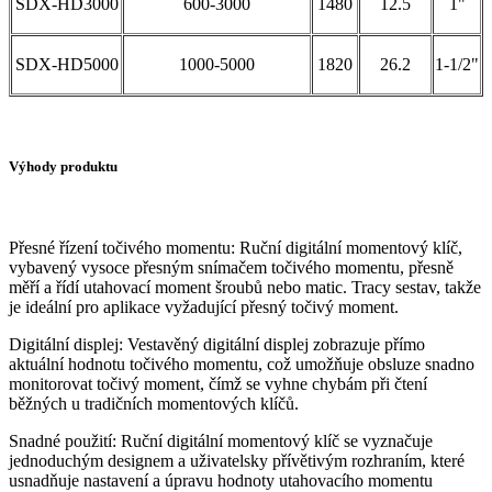
SDX-HD3000
600-3000
1480
12.5
1"
SDX-HD5000
1000-5000
1820
26.2
1-1/2"
Výhody produktu
Přesné řízení točivého momentu: Ruční digitální momentový klíč,
vybavený vysoce přesným snímačem točivého momentu, přesně
měří a řídí utahovací moment šroubů nebo matic. Tracy sestav, takže
je ideální pro aplikace vyžadující přesný točivý moment.
Digitální displej: Vestavěný digitální displej zobrazuje přímo
aktuální hodnotu točivého momentu, což umožňuje obsluze snadno
monitorovat točivý moment, čímž se vyhne chybám při čtení
běžných u tradičních momentových klíčů.
Snadné použití: Ruční digitální momentový klíč se vyznačuje
jednoduchým designem a uživatelsky přívětivým rozhraním, které
usnadňuje nastavení a úpravu hodnoty utahovacího momentu