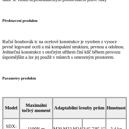
Představení produktu
Ruční šroubovák tc na ocelové konstrukce je vyroben z vysoce
pevné legované oceli a má kompaktní strukturu, pevnou a odolnou.
Jedinečná konstrukce s otočným střihem činí klíč během provozu
úspornějším a lze jej použít v místech s omezeným prostorem.
Parametry produktu
Maximální
Model
Adaptabilní šrouby prům
Hmotnost
točivý moment
SDX-
1100N.m
M20,M22,M24
3/4",7/8",1"
2,4 kg