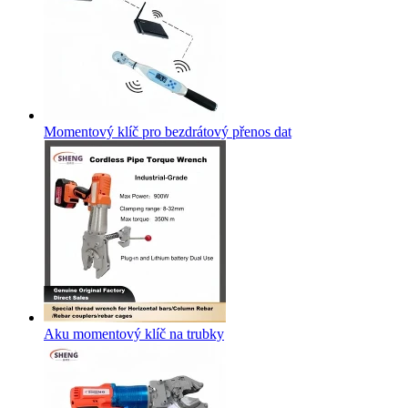
Momentový klíč pro bezdrátový přenos dat
Aku momentový klíč na trubky