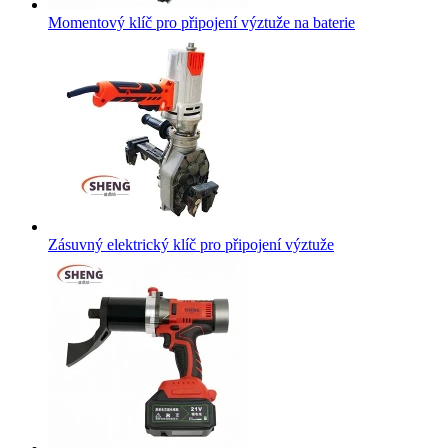
Momentový klíč pro připojení výztuže na baterie
Zásuvný elektrický klíč pro připojení výztuže