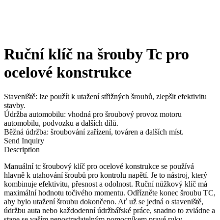
Ruční klíč na šrouby Tc pro
ocelové konstrukce
Staveniště: lze použít k utažení střižných šroubů, zlepšit efektivitu
stavby.
Údržba automobilu: vhodná pro šroubový provoz motoru
automobilu, podvozku a dalších dílů.
Běžná údržba: šroubování zařízení, továren a dalších míst.
Send Inquiry
Description
Manuální tc šroubový klíč pro ocelové konstrukce se používá
hlavně k utahování šroubů pro kontrolu napětí. Je to nástroj, který
kombinuje efektivitu, přesnost a odolnost. Ruční nůžkový klíč má
maximální hodnotu točivého momentu. Odřízněte konec šroubu TC,
aby bylo utažení šroubu dokončeno. Ať už se jedná o staveniště,
údržbu auta nebo každodenní údržbářské práce, snadno to zvládne a
stane se vaším nepostradatelným pomocníkem pravé ruky