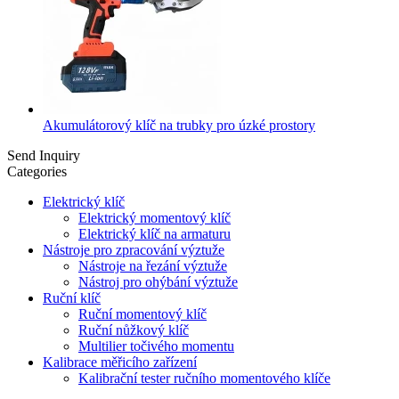
Akumulátorový klíč na trubky pro úzké prostory
Send Inquiry
Categories
Elektrický klíč
Elektrický momentový klíč
Elektrický klíč na armaturu
Nástroje pro zpracování výztuže
Nástroje na řezání výztuže
Nástroj pro ohýbání výztuže
Ruční klíč
Ruční momentový klíč
Ruční nůžkový klíč
Multilier točivého momentu
Kalibrace měřicího zařízení
Kalibrační tester ručního momentového klíče