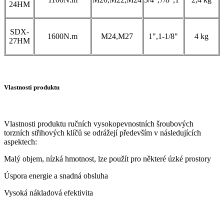
24HM
SDX-
1600N.m
M24,M27
1",1-1/8"
4 kg
27HM
Vlastnosti produktu
Vlastnosti produktu ručních vysokopevnostních šroubových
torzních střihových klíčů se odrážejí především v následujících
aspektech:
Malý objem, nízká hmotnost, lze použít pro některé úzké prostory
Úspora energie a snadná obsluha
Vysoká nákladová efektivita