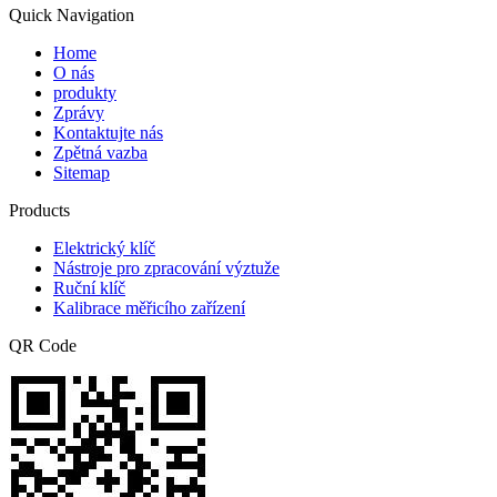
Quick Navigation
Home
O nás
produkty
Zprávy
Kontaktujte nás
Zpětná vazba
Sitemap
Products
Elektrický klíč
Nástroje pro zpracování výztuže
Ruční klíč
Kalibrace měřicího zařízení
QR Code