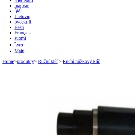
Việt Nam
magyar
हिंदी
Lietuvių
русский
Eesti
Français
suomi
ไทย
Malti
Home
>
produkty
>
Ruční klíč
>
Ruční nůžkový klíč