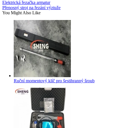
Elektrická řezačka armatur
Přenosný stroj na řezání výztuže
You Might Also Like
Ruční momentový klíč pro šestihranný šroub