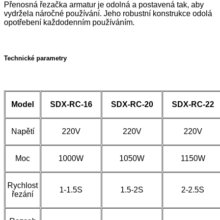
Přenosná řezačka armatur je odolná a postavená tak, aby
vydržela náročné používání. Jeho robustní konstrukce odolá
opotřebení každodenním používáním.
Technické parametry
Model
SDX-RC-16
SDX-RC-20
SDX-RC-22
Napětí
220V
220V
220V
Moc
1000W
1050W
1150W
Rychlost
1-1.5S
1.5-2S
2-2.5S
řezání