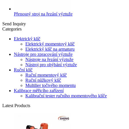
Přenosný stroj na řezání výztuže
Send Inquiry
Categories
Elektrický klíč
Elektrický momentový klíč
Elektrický klíč na armaturu
Nástroje pro zpracování výztuže
Nástroje na řezání výztuže
Nástroj pro ohýbání výztuže
Ruční klíč
Ruční momentový klíč
Ruční nůžkový klíč
Multilier točivého momentu
Kalibrace měřicího zařízení
Kalibrační tester ručního momentového klíče
Latest Products