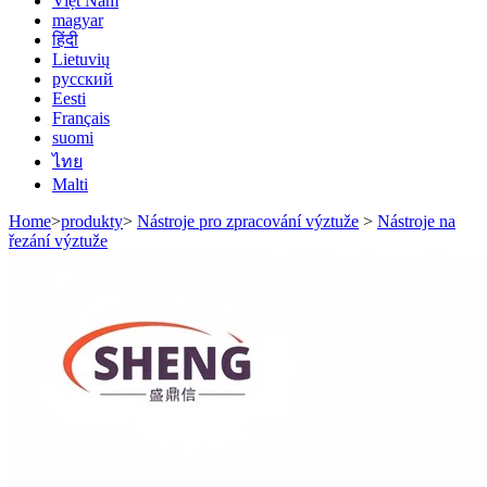
Việt Nam
magyar
हिंदी
Lietuvių
русский
Eesti
Français
suomi
ไทย
Malti
Home
>
produkty
>
Nástroje pro zpracování výztuže
>
Nástroje na
řezání výztuže