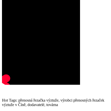
Hot Tags: přenosná řezačka výztuže, výrobci přenosných řezaček
výztuže v Číně, dodavatelé, továrna