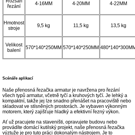
Rozsah
4-16MM
4-20MM
4-22MM
řezání
Hmotnost
9,5 kg
11,5 kg
13,5 kg
stroje
Velikost
570*140*250MM
570*140*250MM
480*140*300M
balení
Scénáře aplikací
Naše přenosná řezačka armatur je navržena pro řezání
všech typů armatur, včetně tyčí a kruhových tyčí. Je lehký a
kompaktní, takže jej lze snadno přenášet na pracoviště nebo
skladovat ve stísněných prostorách. Je vybaven výkonným
motorem, který zajišťuje hladký a efektivní řezný výkon.
Ať už pracujete na staveništi, opravujete budovu nebo
provádíte domácí kutilský projekt, naše přenosná řezačka
výztuže je pro tuto práci dokonalým nástrojem. Je to