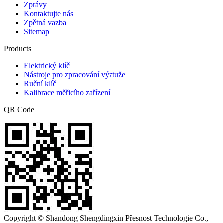
Zprávy
Kontaktujte nás
Zpětná vazba
Sitemap
Products
Elektrický klíč
Nástroje pro zpracování výztuže
Ruční klíč
Kalibrace měřicího zařízení
QR Code
Copyright © Shandong Shengdingxin Přesnost Technologie Co.,