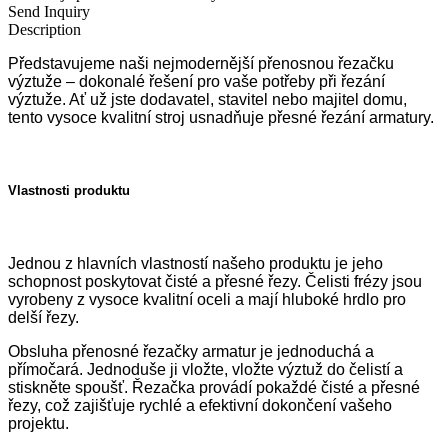
Send Inquiry
Description
Představujeme naši nejmodernější přenosnou řezačku
výztuže – dokonalé řešení pro vaše potřeby při řezání
výztuže. Ať už jste dodavatel, stavitel nebo majitel domu,
tento vysoce kvalitní stroj usnadňuje přesné řezání armatury.
Vlastnosti produktu
Jednou z hlavních vlastností našeho produktu je jeho
schopnost poskytovat čisté a přesné řezy. Čelisti frézy jsou
vyrobeny z vysoce kvalitní oceli a mají hluboké hrdlo pro
delší řezy.
Obsluha přenosné řezačky armatur je jednoduchá a
přímočará. Jednoduše ji vložte, vložte výztuž do čelistí a
stiskněte spoušť. Řezačka provádí pokaždé čisté a přesné
řezy, což zajišťuje rychlé a efektivní dokončení vašeho
projektu.