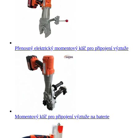
Přenosný elektrický momentový klíč pro připojení výztuže
Momentový klíč pro připojení výztuže na baterie