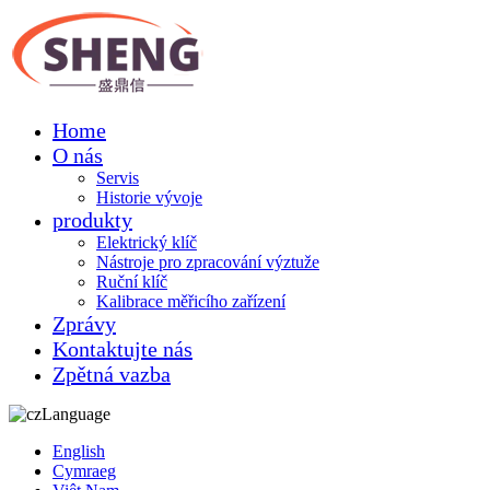
Home
O nás
Servis
Historie vývoje
produkty
Elektrický klíč
Nástroje pro zpracování výztuže
Ruční klíč
Kalibrace měřicího zařízení
Zprávy
Kontaktujte nás
Zpětná vazba
Language
English
Cymraeg