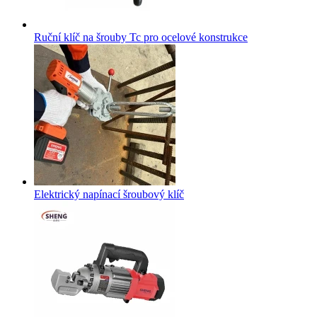
Ruční klíč na šrouby Tc pro ocelové konstrukce
Elektrický napínací šroubový klíč