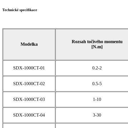
Technické specifikace
Rozsah točivého momentu
Modelka
[N.m]
SDX-1000CT-01
0.2-2
SDX-1000CT-02
0.5-5
SDX-1000CT-03
1-10
SDX-1000CT-04
3-30