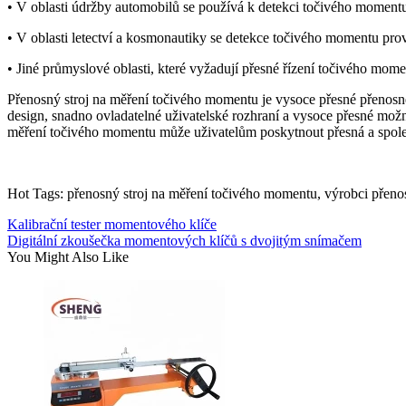
• V oblasti údržby automobilů se používá k detekci točivého momentu
• V oblasti letectví a kosmonautiky se detekce točivého momentu provád
• Jiné průmyslové oblasti, které vyžadují přesné řízení točivého mome
Přenosný stroj na měření točivého momentu je vysoce přesné přenosn
design, snadno ovladatelné uživatelské rozhraní a vysoce přesné možno
měření točivého momentu může uživatelům poskytnout přesná a spole
Hot Tags: přenosný stroj na měření točivého momentu, výrobci přeno
Kalibrační tester momentového klíče
Digitální zkoušečka momentových klíčů s dvojitým snímačem
You Might Also Like