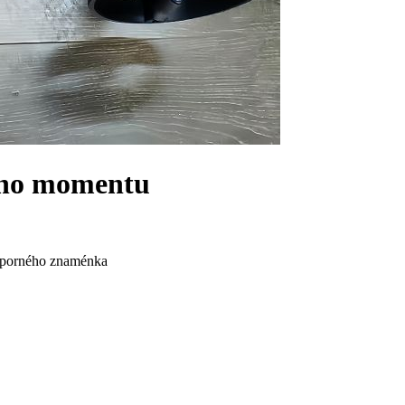
vého momentu
záporného znaménka