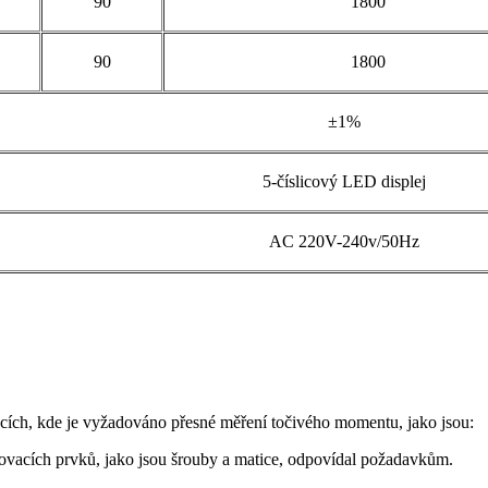
90
1800
90
1800
±1%
5-číslicový LED displej
AC 220V-240v/50Hz
acích, kde je vyžadováno přesné měření točivého momentu, jako jsou:
ovacích prvků, jako jsou šrouby a matice, odpovídal požadavkům.