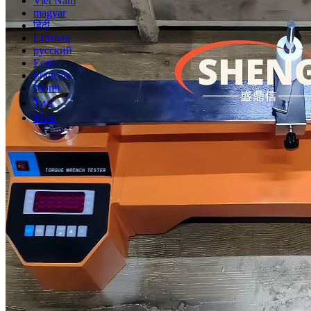
Việt Nam
magyar
हिंदी
Lietuvių
русский
Eesti
Français
suomi
ไทย
Malti