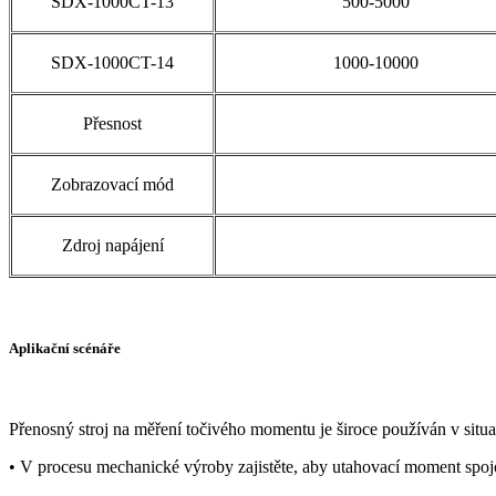
SDX-1000CT-13
500-5000
SDX-1000CT-14
1000-10000
Přesnost
Zobrazovací mód
Zdroj napájení
Aplikační scénáře
Přenosný stroj na měření točivého momentu je široce používán v situ
• V procesu mechanické výroby zajistěte, aby utahovací moment spoj