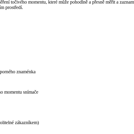
měření točivého momentu, které může pohodlně a přesně měřit a zazname
m prostředí.
záporného znaménka
vého momentu snímače
olitelné zákazníkem)