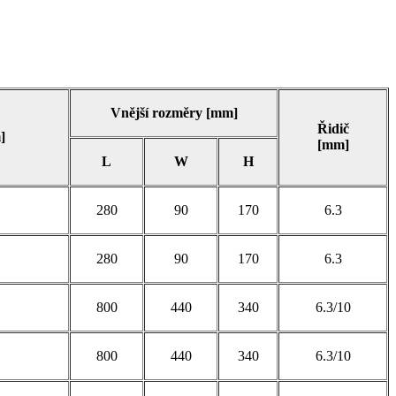
Vnější rozměry [mm]
Řidič
]
[mm]
L
W
H
280
90
170
6.3
280
90
170
6.3
800
440
340
6.3/10
800
440
340
6.3/10